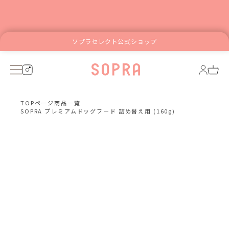
ソプラセレクト公式ショップ
TOPページ
商品一覧
SOPRA プレミアムドッグフード 詰め替え用 (160g)
スマ
こち