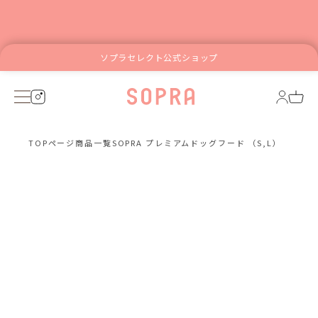
ソプラセレクト公式ショップ
TOPページ
商品一覧
SOPRA プレミアムドッグフード （S,L）
スマ
こち