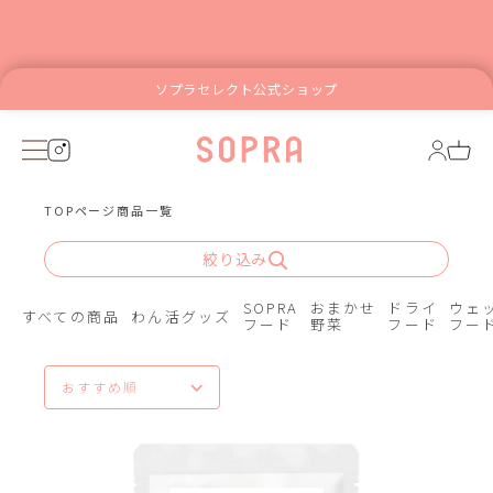
ソプラセレクト公式ショップ
TOPページ
商品一覧
絞り込み
SOPRA
おまかせ
ドライ
ウェ
すべての商品
わん活グッズ
フード
野菜
フード
フー
スマ
こち