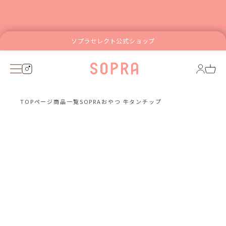
ソプラセレクト公式ショップ
TOPページ
商品一覧
SOPRAおやつ 牛タンチップ
スマ
こち